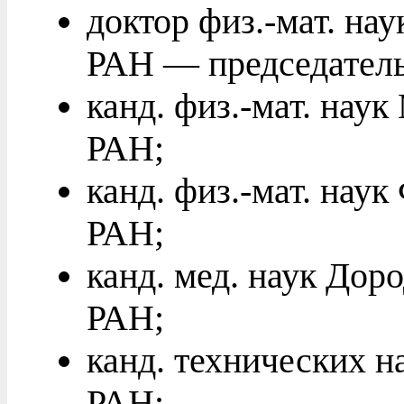
доктор физ.-мат. на
РАН — председатель
канд. физ.-мат. на
РАН;
канд. физ.-мат. нау
РАН;
канд. мед. наук До
РАН;
канд. технических н
РАН;