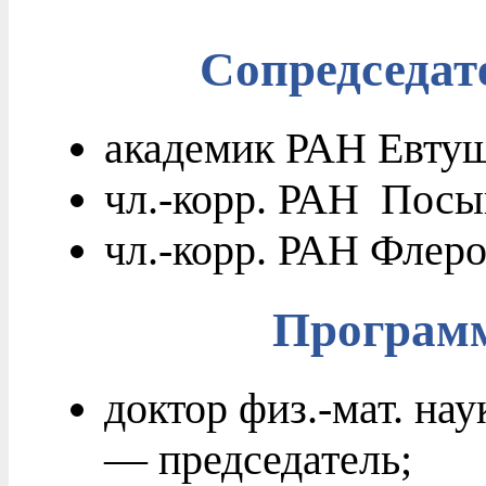
Сопредседат
академик РАН Евту
чл.-корр. РАН Пос
чл.-корр. РАН Фле
Програм
доктор физ.-мат. н
— председатель;