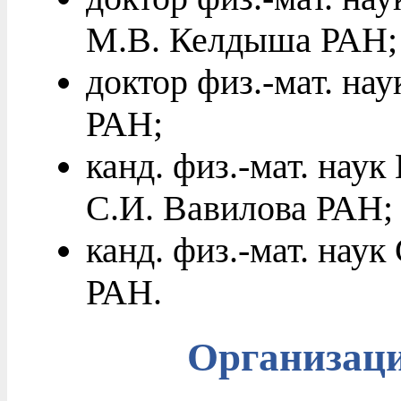
М.В. Келдыша РАН;
доктор физ.-мат. на
РАН;
канд. физ.-мат. нау
С.И. Вавилова РАН;
канд. физ.-мат. нау
РАН.
Организац