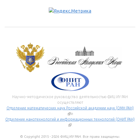
Научно-методическое руководство деятельностью ФИЦ ИУ РАН
осуществляют
Отделение математических наук Российской академии наук (ОМН РАН)
(внешняя ссылка)
и
Отделение нанотехнологий и информационных технологий (ОНИТ РАН)
(внешняя ссылка)
.
© Copyright 2015 - 2026 ФИЦ ИУ РАН. Все права защищены.