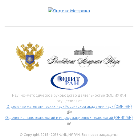
Научно-методическое руководство деятельностью ФИЦ ИУ РАН
осуществляют
Отделение математических наук Российской академии наук (ОМН РАН)
(внешняя ссылка)
и
Отделение нанотехнологий и информационных технологий (ОНИТ РАН)
(внешняя ссылка)
.
© Copyright 2015 - 2026 ФИЦ ИУ РАН. Все права защищены.