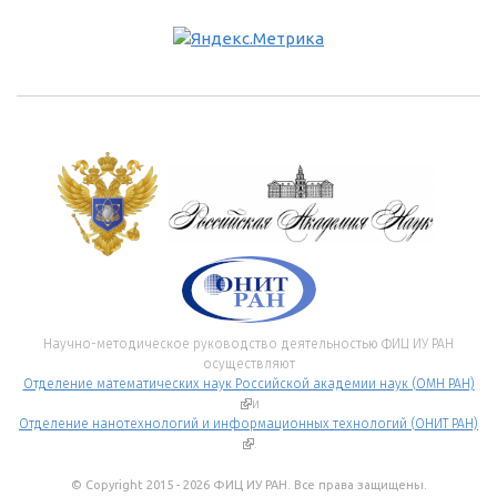
Научно-методическое руководство деятельностью ФИЦ ИУ РАН
осуществляют
Отделение математических наук Российской академии наук (ОМН РАН)
(внешняя ссылка)
и
Отделение нанотехнологий и информационных технологий (ОНИТ РАН)
(внешняя ссылка)
.
© Copyright 2015 - 2026 ФИЦ ИУ РАН. Все права защищены.