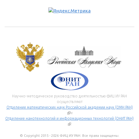
Научно-методическое руководство деятельностью ФИЦ ИУ РАН
осуществляют
Отделение математических наук Российской академии наук (ОМН РАН)
(внешняя ссылка)
и
Отделение нанотехнологий и информационных технологий (ОНИТ РАН)
(внешняя ссылка)
.
© Copyright 2015 - 2026 ФИЦ ИУ РАН. Все права защищены.