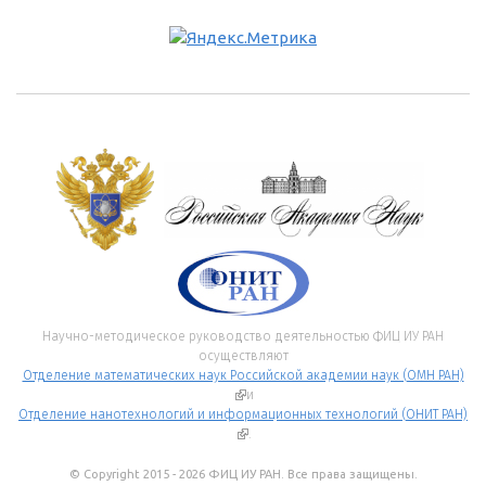
Научно-методическое руководство деятельностью ФИЦ ИУ РАН
осуществляют
Отделение математических наук Российской академии наук (ОМН РАН)
(внешняя ссылка)
и
Отделение нанотехнологий и информационных технологий (ОНИТ РАН)
(внешняя ссылка)
.
© Copyright 2015 - 2026 ФИЦ ИУ РАН. Все права защищены.