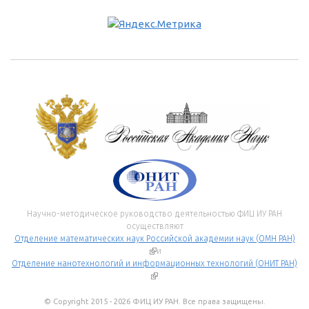
Научно-методическое руководство деятельностью ФИЦ ИУ РАН
осуществляют
Отделение математических наук Российской академии наук (ОМН РАН)
(внешняя ссылка)
и
Отделение нанотехнологий и информационных технологий (ОНИТ РАН)
(внешняя ссылка)
.
© Copyright 2015 - 2026 ФИЦ ИУ РАН. Все права защищены.