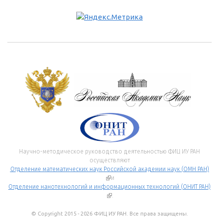
Научно-методическое руководство деятельностью ФИЦ ИУ РАН
осуществляют
Отделение математических наук Российской академии наук (ОМН РАН)
(внешняя ссылка)
и
Отделение нанотехнологий и информационных технологий (ОНИТ РАН)
(внешняя ссылка)
.
© Copyright 2015 - 2026 ФИЦ ИУ РАН. Все права защищены.