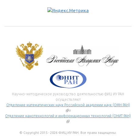
Научно-методическое руководство деятельностью ФИЦ ИУ РАН
осуществляют
Отделение математических наук Российской академии наук (ОМН РАН)
(внешняя ссылка)
и
Отделение нанотехнологий и информационных технологий (ОНИТ РАН)
(внешняя ссылка)
.
© Copyright 2015 - 2026 ФИЦ ИУ РАН. Все права защищены.