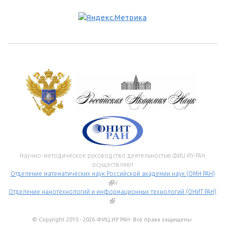
Научно-методическое руководство деятельностью ФИЦ ИУ РАН
осуществляют
Отделение математических наук Российской академии наук (ОМН РАН)
(внешняя ссылка)
и
Отделение нанотехнологий и информационных технологий (ОНИТ РАН)
(внешняя ссылка)
.
© Copyright 2015 - 2026 ФИЦ ИУ РАН. Все права защищены.