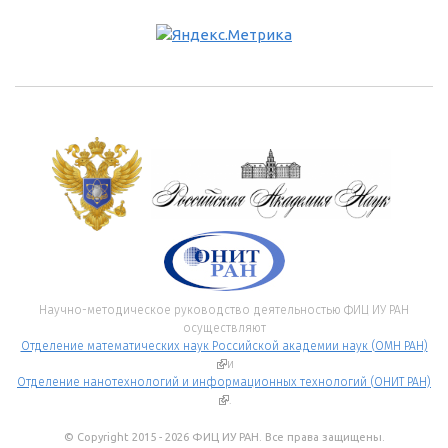
Научно-методическое руководство деятельностью ФИЦ ИУ РАН
осуществляют
Отделение математических наук Российской академии наук (ОМН РАН)
(внешняя ссылка)
и
Отделение нанотехнологий и информационных технологий (ОНИТ РАН)
(внешняя ссылка)
.
© Copyright 2015 - 2026 ФИЦ ИУ РАН. Все права защищены.