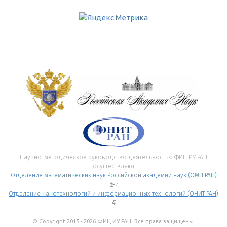
Научно-методическое руководство деятельностью ФИЦ ИУ РАН
осуществляют
Отделение математических наук Российской академии наук (ОМН РАН)
(внешняя ссылка)
и
Отделение нанотехнологий и информационных технологий (ОНИТ РАН)
(внешняя ссылка)
.
© Copyright 2015 - 2026 ФИЦ ИУ РАН. Все права защищены.