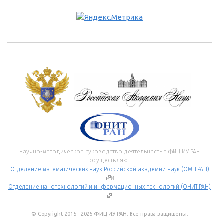
Научно-методическое руководство деятельностью ФИЦ ИУ РАН
осуществляют
Отделение математических наук Российской академии наук (ОМН РАН)
(внешняя ссылка)
и
Отделение нанотехнологий и информационных технологий (ОНИТ РАН)
(внешняя ссылка)
.
© Copyright 2015 - 2026 ФИЦ ИУ РАН. Все права защищены.