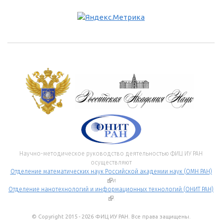
Научно-методическое руководство деятельностью ФИЦ ИУ РАН
осуществляют
Отделение математических наук Российской академии наук (ОМН РАН)
(внешняя ссылка)
и
Отделение нанотехнологий и информационных технологий (ОНИТ РАН)
(внешняя ссылка)
.
© Copyright 2015 - 2026 ФИЦ ИУ РАН. Все права защищены.