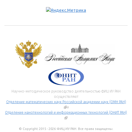
Научно-методическое руководство деятельностью ФИЦ ИУ РАН
осуществляют
Отделение математических наук Российской академии наук (ОМН РАН)
(внешняя ссылка)
и
Отделение нанотехнологий и информационных технологий (ОНИТ РАН)
(внешняя ссылка)
.
© Copyright 2015 - 2026 ФИЦ ИУ РАН. Все права защищены.