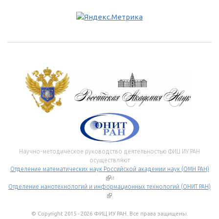
Научно-методическое руководство деятельностью ФИЦ ИУ РАН
осуществляют
Отделение математических наук Российской академии наук (ОМН РАН)
(внешняя ссылка)
и
Отделение нанотехнологий и информационных технологий (ОНИТ РАН)
(внешняя ссылка)
.
© Copyright 2015 - 2026 ФИЦ ИУ РАН. Все права защищены.