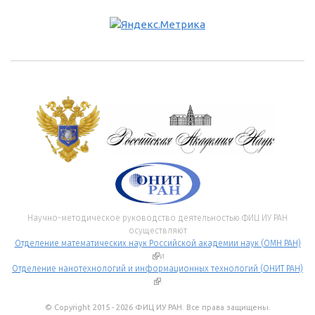
Научно-методическое руководство деятельностью ФИЦ ИУ РАН
осуществляют
Отделение математических наук Российской академии наук (ОМН РАН)
(внешняя ссылка)
и
Отделение нанотехнологий и информационных технологий (ОНИТ РАН)
(внешняя ссылка)
.
© Copyright 2015 - 2026 ФИЦ ИУ РАН. Все права защищены.