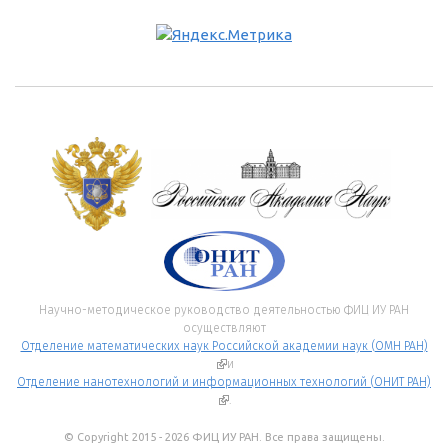
Научно-методическое руководство деятельностью ФИЦ ИУ РАН
осуществляют
Отделение математических наук Российской академии наук (ОМН РАН)
(внешняя ссылка)
и
Отделение нанотехнологий и информационных технологий (ОНИТ РАН)
(внешняя ссылка)
.
© Copyright 2015 - 2026 ФИЦ ИУ РАН. Все права защищены.