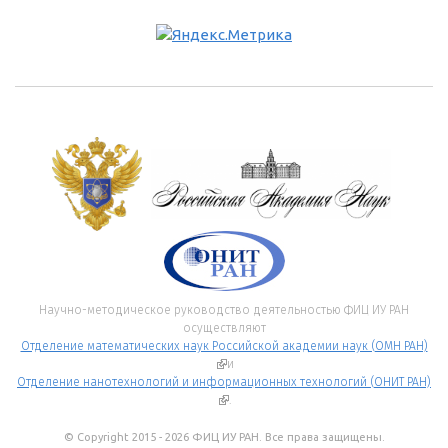
Научно-методическое руководство деятельностью ФИЦ ИУ РАН
осуществляют
Отделение математических наук Российской академии наук (ОМН РАН)
(внешняя ссылка)
и
Отделение нанотехнологий и информационных технологий (ОНИТ РАН)
(внешняя ссылка)
.
© Copyright 2015 - 2026 ФИЦ ИУ РАН. Все права защищены.