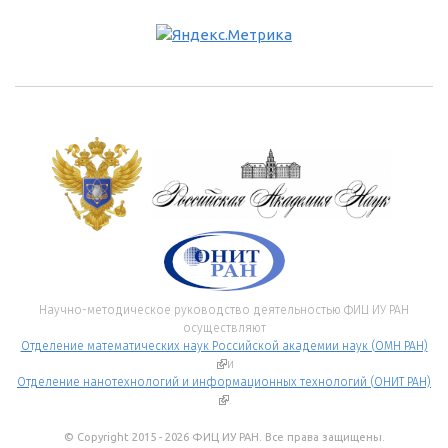
Научно-методическое руководство деятельностью ФИЦ ИУ РАН
осуществляют
Отделение математических наук Российской академии наук (ОМН РАН)
(внешняя ссылка)
и
Отделение нанотехнологий и информационных технологий (ОНИТ РАН)
(внешняя ссылка)
.
© Copyright 2015 - 2026 ФИЦ ИУ РАН. Все права защищены.