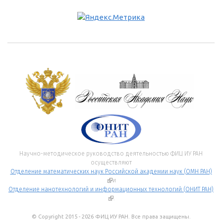
Научно-методическое руководство деятельностью ФИЦ ИУ РАН
осуществляют
Отделение математических наук Российской академии наук (ОМН РАН)
(внешняя ссылка)
и
Отделение нанотехнологий и информационных технологий (ОНИТ РАН)
(внешняя ссылка)
.
© Copyright 2015 - 2026 ФИЦ ИУ РАН. Все права защищены.