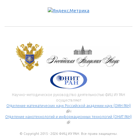
Научно-методическое руководство деятельностью ФИЦ ИУ РАН
осуществляют
Отделение математических наук Российской академии наук (ОМН РАН)
(внешняя ссылка)
и
Отделение нанотехнологий и информационных технологий (ОНИТ РАН)
(внешняя ссылка)
.
© Copyright 2015 - 2026 ФИЦ ИУ РАН. Все права защищены.