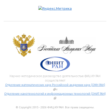
Научно-методическое руководство деятельностью ФИЦ ИУ РАН
осуществляют
Отделение математических наук Российской академии наук (ОМН РАН)
(внешняя ссылка)
и
Отделение нанотехнологий и информационных технологий (ОНИТ РАН)
(внешняя ссылка)
.
© Copyright 2015 - 2026 ФИЦ ИУ РАН. Все права защищены.