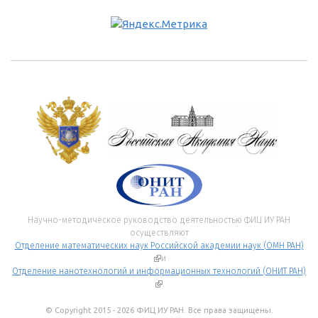
Научно-методическое руководство деятельностью ФИЦ ИУ РАН
осуществляют
Отделение математических наук Российской академии наук (ОМН РАН)
(внешняя ссылка)
и
Отделение нанотехнологий и информационных технологий (ОНИТ РАН)
(внешняя ссылка)
.
© Copyright 2015 - 2026 ФИЦ ИУ РАН. Все права защищены.