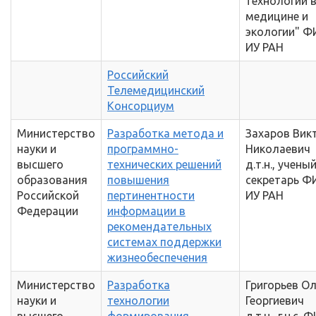
технологии 
медицине и
экологии" Ф
ИУ РАН
Российский
Телемедицинский
Консорциум
Министерство
Разработка метода и
Захаров Вик
науки и
программно-
Николаевич
высшего
технических решений
д.т.н., учены
образования
повышения
секретарь Ф
Российской
пертинентности
ИУ РАН
Федерации
информации в
рекомендательных
системах поддержки
жизнеобеспечения
Министерство
Разработка
Григорьев Ол
науки и
технологии
Георгиевич
высшего
формирования
д.т.н., г.н.с. 