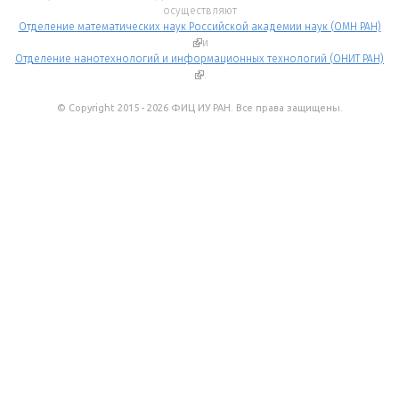
осуществляют
Отделение математических наук Российской академии наук (ОМН РАН)
(внешняя ссылка)
и
Отделение нанотехнологий и информационных технологий (ОНИТ РАН)
(внешняя ссылка)
.
© Copyright 2015 - 2026 ФИЦ ИУ РАН. Все права защищены.