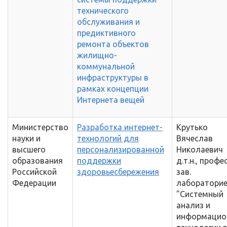
технического
обслуживания и
предиктивного
ремонта объектов
жилищно-
коммунальной
инфраструктуры в
рамках концепции
Интернета вещей
Министерство
Разработка интернет-
Крутько
науки и
технологий для
Вячеслав
высшего
персонализированной
Николаевич
образования
поддержки
д.т.н., профе
Российской
здоровьесбережения
зав.
Федерации
лаборатори
"Системный
анализ и
информацио