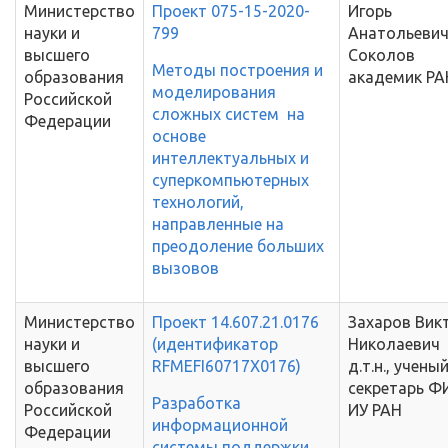
Министерство
Проект 075-15-2020-
Игорь
науки и
799
Анатольеви
высшего
Соколов
Методы построения и
образования
академик РА
моделирования
Российской
сложных систем на
Федерации
основе
интеллектуальных и
суперкомпьютерных
технологий,
направленные на
преодоление больших
вызовов
Министерство
Проект 14.607.21.0176
Захаров Вик
науки и
(идентификатор
Николаевич
высшего
RFMEFI60717X0176)
д.т.н., учены
образования
секретарь Ф
Разработка
Российской
ИУ РАН
информационной
Федерации
системы поддержки