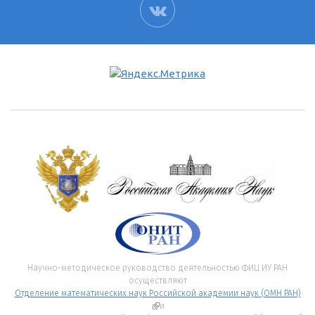
ВК
Научно-методическое руководство деятельностью ФИЦ ИУ РАН
осуществляют
Отделение математических наук Российской академии наук (ОМН РАН)
(внешняя ссылка)
и