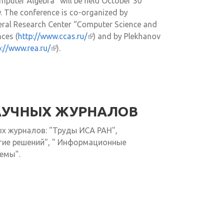
mputer Algebra” will be held October 30
 The conference is co-organized by
ral Research Center “Computer Science and
ces (
http://www.ccas.ru/
(внешняя ссылка)
) and by Plekhanov
p://www.rea.ru/
(внешняя ссылка)
).
АУЧНЫХ ЖУРНАЛОВ
х журналов: "Труды ИСА РАН",
тие решений", " Информационные
емы".