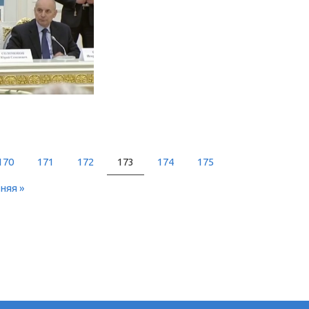
170
171
172
173
174
175
няя »