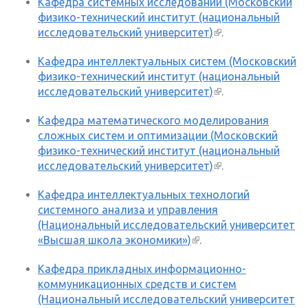
Кафедра системных исследований (Московский
физико-технический институт (национальный
исследовательский университет)
(внешняя
.
ссылка)
Кафедра интеллектуальных систем (Московский
физико-технический институт (национальный
исследовательский университет)
(внешняя
.
ссылка)
Кафедра математического моделирования
сложных систем и оптимизации (Московский
физико-технический институт (национальный
исследовательский университет)
(внешняя
.
ссылка)
Кафедра интеллектуальных технологий
системного анализа и управления
(Национальный исследовательский университет
«Высшая школа экономики»)
(внешняя ссылка)
.
Кафедра прикладных информационно-
коммуникационных средств и систем
(Национальный исследовательский университет