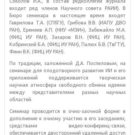
Соколов И.А., в состав редколлегии журнала
входит ряд членов Научного совета РАИИ). В
Бюро семинара в настоящее время входят
Гаврилова Т.А. (СПбГУ), Грибова В.В. (ИАПУ ДВО
РАН), Еремеев А.П. (НИУ «МЭИ»), Забежайло М.А.
(ФИЦ ИУ РАН), Захаров В.Н. (ФИЦ ИУ РАН),
Кобринский Б.А. (ФИЦ ИУ РАН), Палюх Б.В. (ТвГТУ),
Финн В.К. (ФИЦ ИУ РАН).
По традиции, заложенной Д.А. Поспеловым, на
семинаре для плодотворного развития ИИ и его
приложений поддерживается творческая
научная атмосфера свободного обмена идеями
между представителями разных научных
областей.
Семинар проводится в очно-заочной форме: в
дополнение к очному участию в его заседаниях,
средствами видео-конференц-связи,
обеспечивается двусторонний удаленный доступ