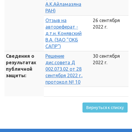
А.К.Айламазяна
РАН)
Отзыв на
26 сентября
автореферат -
2022 г.
д.т.н. Конявский
В.А. (ЗАО "ОКБ
САПР")
Сведения о
Решение
30 сентября
результатах
дис.совета Д
2022 г.
публичной
002.073.02 от 28
защиты:
сентября 2022 г.,
протокол № 10
Вернуться к списку