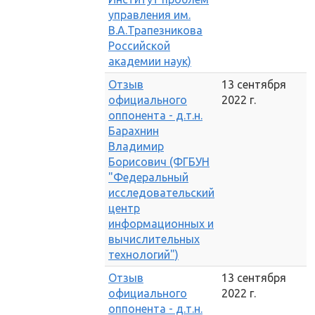
управления им.
В.А.Трапезникова
Российской
академии наук)
Отзыв
13 сентября
официального
2022 г.
оппонента - д.т.н.
Барахнин
Владимир
Борисович (ФГБУН
"Федеральный
исследовательский
центр
информационных и
вычислительных
технологий")
Отзыв
13 сентября
официального
2022 г.
оппонента - д.т.н.