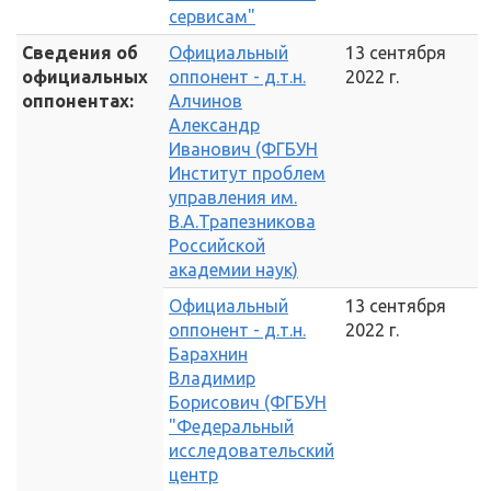
сервисам"
Сведения об
Официальный
13 сентября
официальных
оппонент - д.т.н.
2022 г.
оппонентах:
Алчинов
Александр
Иванович (ФГБУН
Институт проблем
управления им.
В.А.Трапезникова
Российской
академии наук)
Официальный
13 сентября
оппонент - д.т.н.
2022 г.
Барахнин
Владимир
Борисович (ФГБУН
"Федеральный
исследовательский
центр