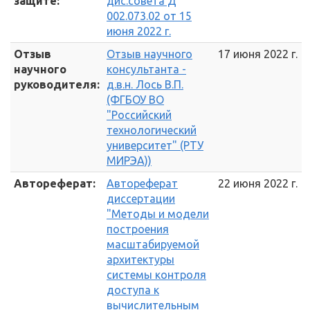
защите:
дис.совета Д
002.073.02 от 15
июня 2022 г.
Отзыв
Отзыв научного
17 июня 2022 г.
научного
консультанта -
руководителя:
д.в.н. Лось В.П.
(ФГБОУ ВО
"Российский
технологический
университет" (РТУ
МИРЭА))
Автореферат:
Автореферат
22 июня 2022 г.
диссертации
"Методы и модели
построения
масштабируемой
архитектуры
системы контроля
доступа к
вычислительным