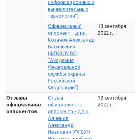
информационных и
вычислительных
технологий")
Официальный
13 сентября
оппонент - д.т.н.
2022 г.
Козачок Александр
Васильевич
(ФГКВОУ ВО
"Академия
Федеральной
службы охраны
Российской
Федерации")
Отзывы
Отзыв
13 сентября
официальных
официального
2022 г.
оппонентов:
оппонента - д.т.н.
Алчинов
Александр
Иванович (ФГБУН
Институт проблем