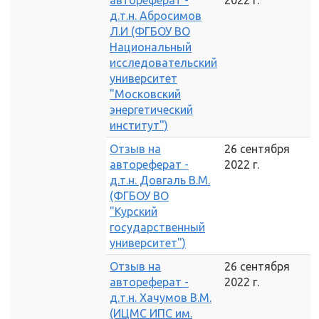
автореферат -
2022 г.
д.т.н. Абросимов
Л.И (ФГБОУ ВО
Национальный
исследовательский
университет
"Московский
энергетический
институт")
Отзыв на
26 сентября
автореферат -
2022 г.
д.т.н. Довгаль В.М.
(ФГБОУ ВО
"Курский
государственный
университет")
Отзыв на
26 сентября
автореферат -
2022 г.
д.т.н. Хачумов В.М.
(ИЦМС ИПС им.