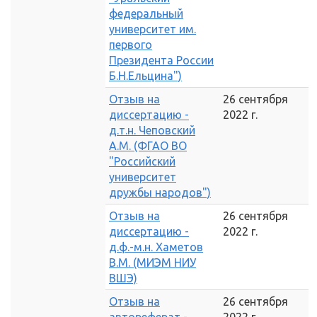
федеральный
университет им.
первого
Президента России
Б.Н.Ельцина")
Отзыв на
26 сентября
диссертацию -
2022 г.
д.т.н. Чеповский
А.М. (ФГАО ВО
"Российский
университет
дружбы народов")
Отзыв на
26 сентября
диссертацию -
2022 г.
д.ф.-м.н. Хаметов
В.М. (МИЭМ НИУ
ВШЭ)
Отзыв на
26 сентября