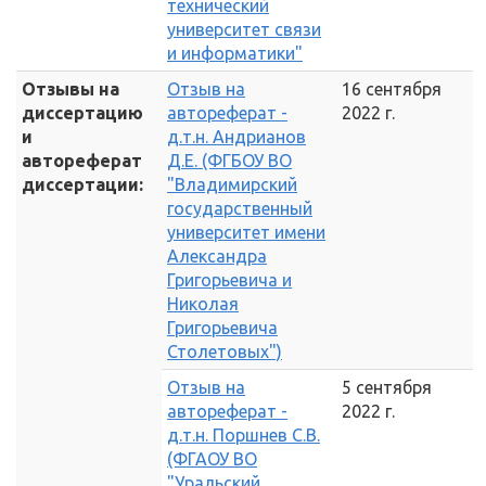
технический
университет связи
и информатики"
Отзывы на
Отзыв на
16 сентября
диссертацию
автореферат -
2022 г.
и
д.т.н. Андрианов
автореферат
Д.Е. (ФГБОУ ВО
диссертации:
"Владимирский
государственный
университет имени
Александра
Григорьевича и
Николая
Григорьевича
Столетовых")
Отзыв на
5 сентября
автореферат -
2022 г.
д.т.н. Поршнев С.В.
(ФГАОУ ВО
"Уральский