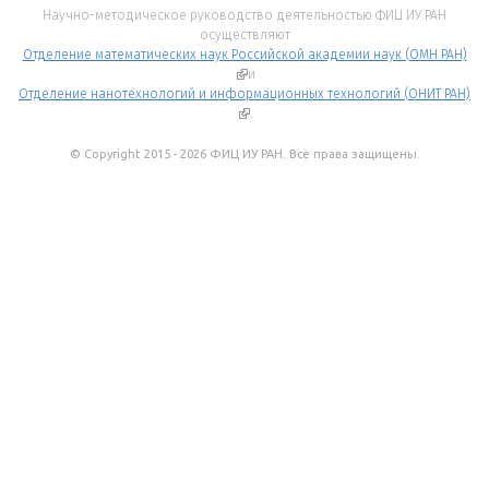
Научно-методическое руководство деятельностью ФИЦ ИУ РАН
осуществляют
Отделение математических наук Российской академии наук (ОМН РАН)
(внешняя ссылка)
и
Отделение нанотехнологий и информационных технологий (ОНИТ РАН)
(внешняя ссылка)
.
© Copyright 2015 - 2026 ФИЦ ИУ РАН. Все права защищены.