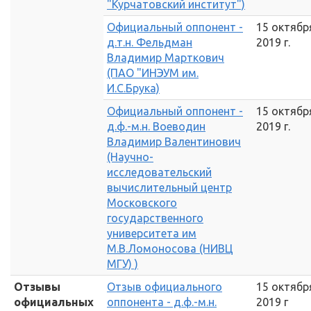
"Курчатовский институт")
Официальный оппонент -
15 октябр
д.т.н. Фельдман
2019 г.
Владимир Марткович
(ПАО "ИНЭУМ им.
И.С.Брука)
Официальный оппонент -
15 октябр
д.ф.-м.н. Воеводин
2019 г.
Владимир Валентинович
(Научно-
исследовательский
вычислительный центр
Московского
государственного
университета им
М.В.Ломоносова (НИВЦ
МГУ) )
Отзывы
Отзыв официального
15 октябр
официальных
оппонента - д.ф.-м.н.
2019 г