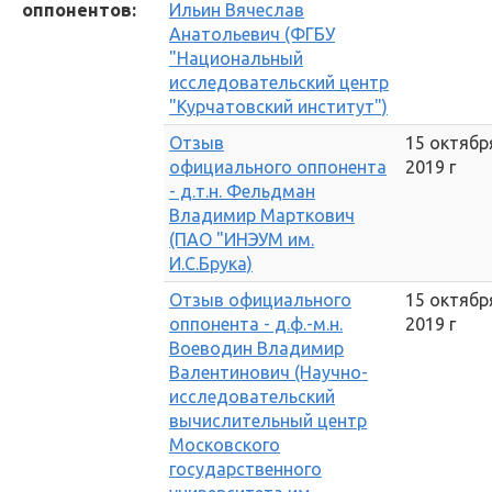
оппонентов:
Ильин Вячеслав
Анатольевич (ФГБУ
"Национальный
исследовательский центр
"Курчатовский институт")
Отзыв
15 октябр
официального оппонента
2019 г
- д.т.н. Фельдман
Владимир Марткович
(ПАО "ИНЭУМ им.
И.С.Брука)
Отзыв официального
15 октябр
оппонента - д.ф.-м.н.
2019 г
Воеводин Владимир
Валентинович (Научно-
исследовательский
вычислительный центр
Московского
государственного