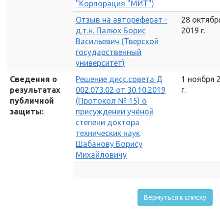
"Корпорация "МИТ")
Отзыв на автореферат -
28 октябр
д.т.н. Палюх Борис
2019 г.
Васильевич (Тверской
государственный
университет)
Сведения о
Решение дисс.совета Д
1 ноября 
результатах
002.073.02 от 30.10.2019
г.
публичной
(Протокол № 15) о
защиты:
присуждении учёной
степени доктора
технических наук
Шабанову Борису
Михайловичу
Вернуться к списку