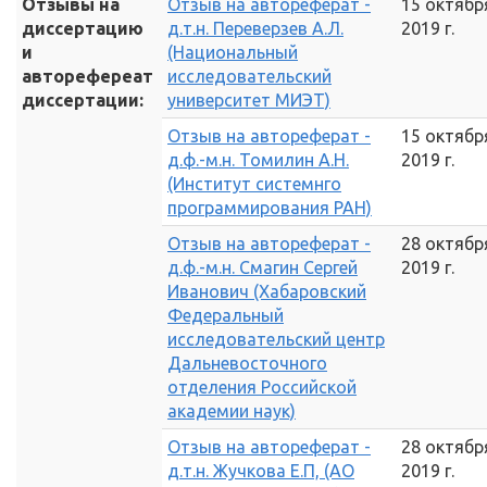
Отзывы на
Отзыв на автореферат -
15 октябр
диссертацию
д.т.н. Переверзев А.Л.
2019 г.
и
(Национальный
авторефереат
исследовательский
диссертации:
университет МИЭТ)
Отзыв на автореферат -
15 октябр
д.ф.-м.н. Томилин А.Н.
2019 г.
(Институт системнго
программирования РАН)
Отзыв на автореферат -
28 октябр
д.ф.-м.н. Смагин Сергей
2019 г.
Иванович (Хабаровский
Федеральный
исследовательский центр
Дальневосточного
отделения Российской
академии наук)
Отзыв на автореферат -
28 октябр
д.т.н. Жучкова Е.П, (АО
2019 г.