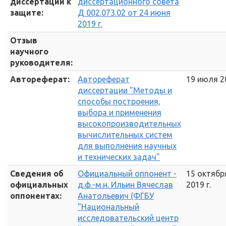
диссертации к
диссертационного совета
защите:
Д 002.073.02 от 24 июня
2019 г.
Отзыв
научного
руководителя:
Автореферат:
Автореферат
19 июля 20
диссертации "Методы и
способы построения,
выбора и применения
высокопроизводительных
вычислительных систем
для выполнения научных
и технических задач"
Сведения об
Официальный оппонент -
15 октябр
официальных
д.ф.-м.н. Ильин Вячеслав
2019 г.
оппонентах:
Анатольевич (ФГБУ
"Национальный
исследовательский центр