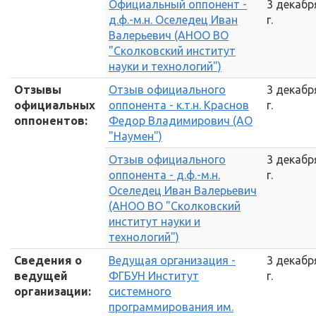
Официальный оппонент -
3 декабр
д.ф.-м.н. Оселедец Иван
г.
Валерьевич (АНОО ВО
"Сколковский институт
науки и технологий")
Отзывы
Отзыв официального
3 декабр
официальных
оппонента - к.т.н. Краснов
г.
оппонентов:
Федор Владимирович (АО
"Наумен")
Отзыв официального
3 декабр
оппонента - д.ф.-м.н.
г.
Оселедец Иван Валерьевич
(АНОО ВО "Сколковский
институт науки и
технологий")
Сведения о
Ведущая организация -
3 декабр
ведущей
ФГБУН Институт
г.
организации:
системного
программирования им.