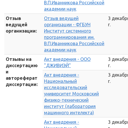
В.П.Иванникова Российской
академии наук
Отзыв
Отзыв ведущей
3 декабр
ведущей
организации - ФГБУН
г.
организации:
Институт системного
программирования им.
В.П.Иванникова Российской
академии наук
Отзывы на
Акт внедрения - ООО
3 декабр
диссертацию
"ДЖИВИЭЙ"
г.
и
Акт внедрения -
3 декабр
автореферат
Национальный
г.
диссертации:
исследовательский
университет Московский
физико-технический
институт (лаборатория
машинного интелекта)
Акт внедрения -
3 декабр