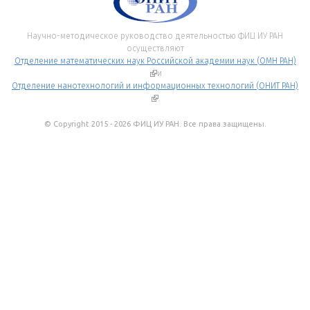
Научно-методическое руководство деятельностью ФИЦ ИУ РАН
осуществляют
Отделение математических наук Российской академии наук (ОМН РАН)
(внешняя ссылка)
и
Отделение нанотехнологий и информационных технологий (ОНИТ РАН)
(внешняя ссылка)
.
© Copyright 2015 - 2026 ФИЦ ИУ РАН. Все права защищены.