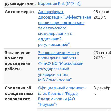
руководителя:
Воронцов К.В. (МФТИ)
Автореферат:
Автореферат
15 октяб
диссертации "Эффективная
2020 г.
реализация алгоритмов
тематического
моделирования с
аддитивной
регуляризацией"
Заключение
Заключение по месту
23 сентя
по месту
проведения работы -
2020 г.
проведения
ФГБОУ ВО "Московский
работы:
государственый
университет им
М.В.Ломоносова"
Сведения об
Официальный оппонент -
3 декабр
официальных
к.т.н. Краснов Федор
г.
оппонентах:
Владимирович (АО
"Наумен")