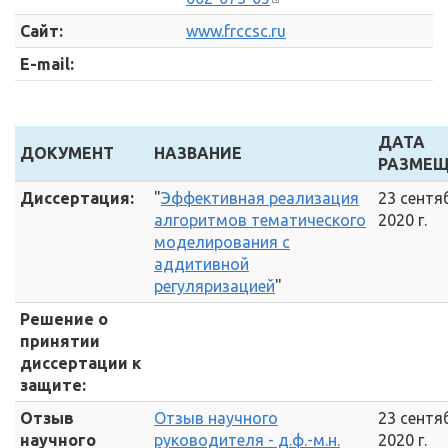
Сайт:
www.frccsc.ru
E-mail:
ДАТА
ДОКУМЕНТ
НАЗВАНИЕ
РАЗМЕЩ
Диссертация:
"
Эффективная реализация
23 сентя
алгоритмов тематического
2020 г.
моделирования с
аддитивной
регуляризацией
"
Решение о
принятии
диссертации к
защите:
Отзыв
Отзыв научного
23 сентя
научного
руководителя - д.ф.-м.н.
2020 г.