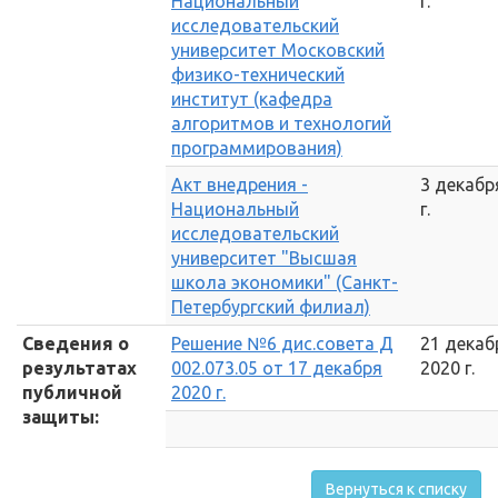
Национальный
г.
исследовательский
университет Московский
физико-технический
институт (кафедра
алгоритмов и технологий
программирования)
Акт внедрения -
3 декабр
Национальный
г.
исследовательский
университет "Высшая
школа экономики" (Санкт-
Петербургский филиал)
Сведения о
Решение №6 дис.совета Д
21 декаб
результатах
002.073.05 от 17 декабря
2020 г.
публичной
2020 г.
защиты:
Вернуться к списку