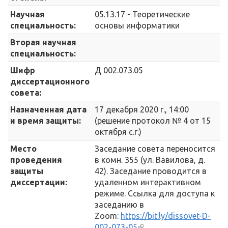
Научная
05.13.17 - Теоретические
специальность:
основы информатики
Вторая научная
специальность:
Шифр
Д 002.073.05
диссертационного
совета:
Назначенная дата
17 декабря 2020 г., 14:00
и время защиты:
(решение протокол № 4 от 15
октября с.г.)
Место
Заседание совета переносится
проведения
в комн. 355 (ул. Вавилова, д.
защиты
42). Заседание проводится в
диссертации:
удаленном интерактивном
режиме. Ссылка для доступа к
заседанию в
Zoom:
https://bit.ly/dissovet-D-
002-073-05
(внешняя ссылка)