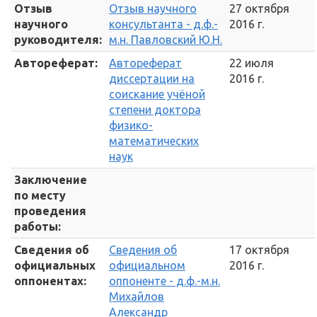
Отзыв
Отзыв научного
27 октября
научного
консультанта - д.ф.-
2016 г.
руководителя:
м.н. Павловский Ю.Н.
Автореферат:
Автореферат
22 июля
диссертации на
2016 г.
соискание учёной
степени доктора
физико-
математических
наук
Заключение
по месту
проведения
работы:
Сведения об
Сведения об
17 октября
официальных
официальном
2016 г.
оппонентах:
оппоненте - д.ф.-м.н.
Михайлов
Александр