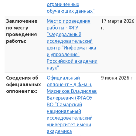
ограниченных
обучающих данных"
Заключение
Место проведения
17 марта 2026
по месту
работы - ФГУ
г.
проведения
"Федеральный
работы:
исследовательский
центр "Информатика
и управление"
Российской академии
наук"
Сведения об
Официальный
9 июня 2026 г.
официальных
оппонент - д.ф.-м.н.
оппонентах:
Мясников Владислав
Валерьевич (ФГАОУ
ВО "Самарский
национальный
исследовательский
университет имени
академика