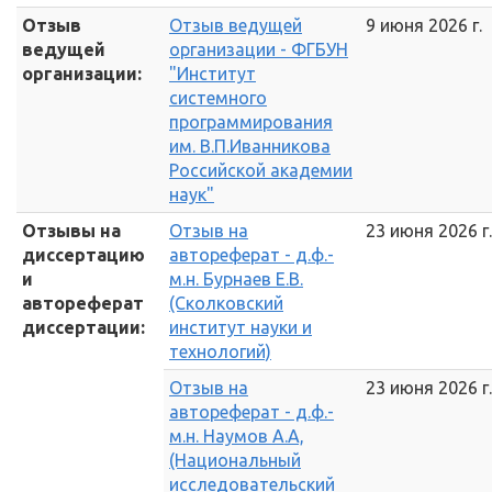
Отзыв
Отзыв ведущей
9 июня 2026 г.
ведущей
организации - ФГБУН
организации:
"Институт
системного
программирования
им. В.П.Иванникова
Российской академии
наук"
Отзывы на
Отзыв на
23 июня 2026 г.
диссертацию
автореферат - д.ф.-
и
м.н. Бурнаев Е.В.
автореферат
(Сколковский
диссертации:
институт науки и
технологий)
Отзыв на
23 июня 2026 г.
автореферат - д.ф.-
м.н. Наумов А.А,
(Национальный
исследовательский