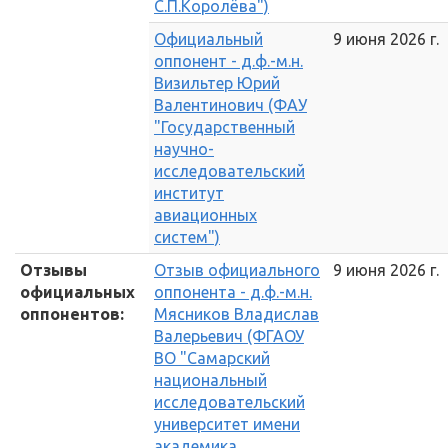
С.П.Королёва")
Официальный
9 июня 2026 г.
оппонент - д.ф.-м.н.
Визильтер Юрий
Валентинович (ФАУ
"Государственный
научно-
исследовательский
институт
авиационных
систем")
Отзывы
Отзыв официального
9 июня 2026 г.
официальных
оппонента - д.ф.-м.н.
оппонентов:
Мясников Владислав
Валерьевич (ФГАОУ
ВО "Самарский
национальный
исследовательский
университет имени
академика