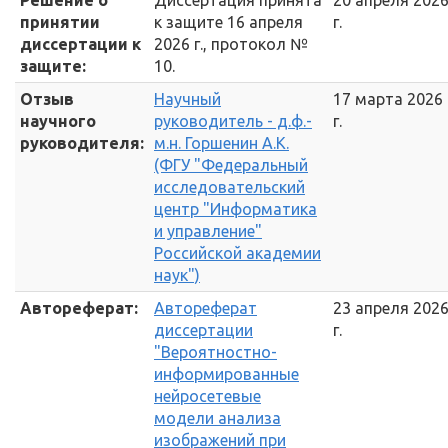
Решение о
Диссертация принята
20 апреля 202
принятии
к защите 16 апреля
г.
диссертации к
2026 г., протокол №
защите:
10.
Отзыв
Научный
17 марта 2026
научного
руководитель - д.ф.-
г.
руководителя:
м.н. Горшенин А.К.
(ФГУ "Федеральный
исследовательский
центр "Информатика
и управление"
Российской академии
наук")
Автореферат:
Автореферат
23 апреля 202
диссертации
г.
"Вероятностно-
информированные
нейросетевые
модели анализа
изображений при