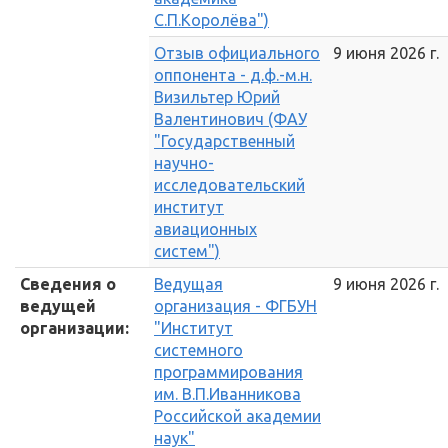
С.П.Королёва")
Отзыв официального
9 июня 2026 г.
оппонента - д.ф.-м.н.
Визильтер Юрий
Валентинович (ФАУ
"Государственный
научно-
исследовательский
институт
авиационных
систем")
Сведения о
Ведущая
9 июня 2026 г.
ведущей
организация - ФГБУН
организации:
"Институт
системного
программирования
им. В.П.Иванникова
Российской академии
наук"