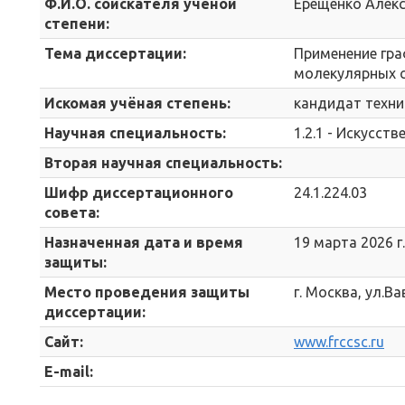
Ф.И.О. соискателя учёной
Ерещенко Алек
степени:
Тема диссертации:
Применение гра
молекулярных 
Искомая учёная степень:
кандидат техни
Научная специальность:
1.2.1 - Искусст
Вторая научная специальность:
Шифр диссертационного
24.1.224.03
совета:
Назначенная дата и время
19 марта 2026 г.
защиты:
Место проведения защиты
г. Москва, ул.Ва
диссертации:
Сайт:
www.frccsc.ru
E-mail: