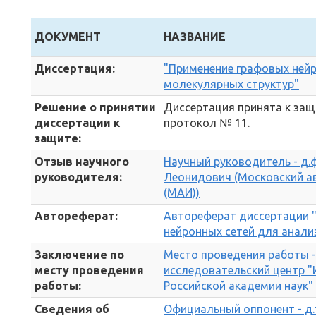
ДОКУМЕНТ
НАЗВАНИЕ
Диссертация:
"Применение графовых нейр
молекулярных структур"
Решение о принятии
Диссертация принята к защи
диссертации к
протокол № 11.
защите:
Отзыв научного
Научный руководитель - д.ф
руководителя:
Леонидович (Московский а
(МАИ))
Автореферат:
Автореферат диссертации 
нейронных сетей для анали
Заключение по
Место проведения работы 
месту проведения
исследовательский центр "
работы:
Российской академии наук"
Сведения об
Официальный оппонент - д.т