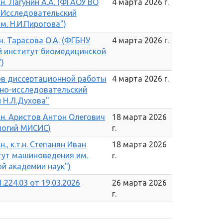
н. Лагунин А.А. (ФГАОУ ВО
4 марта 2026 г.
 Исследовательский
м. Н.И.Пирогова")
н. Тарасова О.А. (ФГБНУ
4 марта 2026 г.
й институт биомедицинской
)
ов диссертационной работы
4 марта 2026 г.
чно-исследовательский
 Н.Л.Духова"
.н. Аристов Антон Олегович
18 марта 2026
ологий МИСИС)
г.
., к.т.н. Степанян Иван
18 марта 2026
тут машиноведения им.
г.
ой академии наук")
.224.03 от 19.03.2026
26 марта 2026
г.