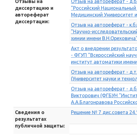
Отзывы на
Отзыв на автореферат - д.б.
диссертацию и
"Российский Национальный
автореферат
Медицинский Университет и
диссертации:
Отзыв на автореферат - к.б.
"Научно-исследовательски
химии имени В.Н.Ореховича"
Акт о внедрении результат
- ФГУП "Всероссийский нау
институт автоматики имени
Отзыв на автореферат - д.т
(Университет науки и техн
Отзыв на автореферат - д.б.н
Викторович (ФГБУН "Инсти
А.А.Благонравова Российск
Сведения о
Решение № 7 дис.совета 24.1
результатах
публичной защиты: