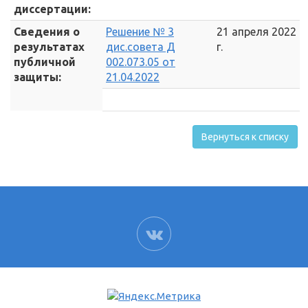
диссертации:
Сведения о
Решение № 3
21 апреля 2022
результатах
дис.совета Д
г.
публичной
002.073.05 от
защиты:
21.04.2022
Вернуться к списку
ВК