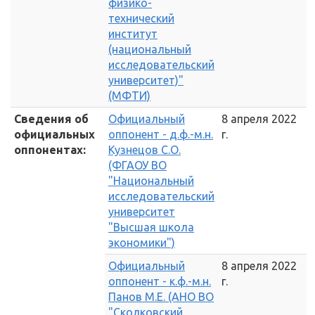
физико-
технический
институт
(национальный
исследовательский
университет)"
(МФТИ)
Сведения об
Официальный
8 апреля 2022
официальных
оппонент - д.ф.-м.н.
г.
оппонентах:
Кузнецов С.О.
(ФГАОУ ВО
"Национальный
исследовательский
университет
"Высшая школа
экономики")
Официальный
8 апреля 2022
оппонент - к.ф.-м.н.
г.
Панов М.Е. (АНО ВО
"Сколковский