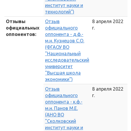
институт науки и
технологий")
Отзывы
Отзыв
8 апреля 2022
официальных
официального
г.
оппонентов:
оппонента - д.ф.-
м.н. Кузнецов С.О.
(ФГАОУ ВО
"Национальный
исследовательский
университет
"Высшая школа
экономики")
Отзыв
8 апреля 2022
официального
г.
оппонента - к.ф.-
м.н. Панов М.Е.
(АНО ВО
"Сколковский
институт науки и