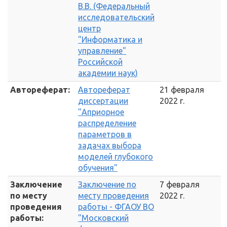
В.В. (Федеральный
исследовательский
центр
"Информатика и
управление"
Российской
академии наук)
Автореферат:
Автореферат
21 февраля
диссертации
2022 г.
"Априорное
распределение
параметров в
задачах выбора
моделей глубокого
обучения"
Заключение
Заключение по
7 февраля
по месту
месту проведения
2022 г.
проведения
работы - ФГАОУ ВО
работы:
"Московский