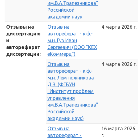
им.В.А.Трапезникова"
Российской
академии наук
Отзывы на
Отзыв на
4 марта 2026 г.
диссертацию
автореферат - к.ф.-
и
м.н. Гуз Иван
автореферат
Сергеевич (ООО "КЕХ
диссертации:
еКоммерц")
Отзыв на
4 марта 2026 г.
автореферат - к.ф.-
м.н. Лемтюжникова
Д.В. (ФГБУН
"Институт проблем
управления
им.В.А.Трапезникова"
Российской
академии наук)
Отзыв на
16 марта 2026
автореферат -
г.