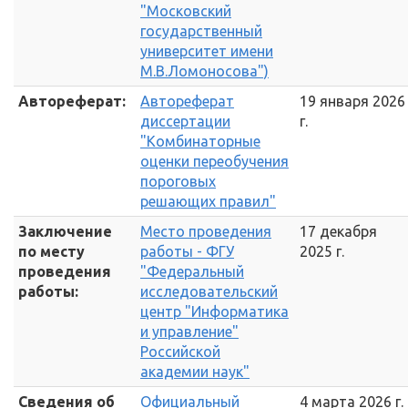
"Московский
государственный
университет имени
М.В.Ломоносова")
Автореферат:
Автореферат
19 января 2026
диссертации
г.
"Комбинаторные
оценки переобучения
пороговых
решающих правил"
Заключение
Место проведения
17 декабря
по месту
работы - ФГУ
2025 г.
проведения
"Федеральный
работы:
исследовательский
центр "Информатика
и управление"
Российской
академии наук"
Сведения об
Официальный
4 марта 2026 г.