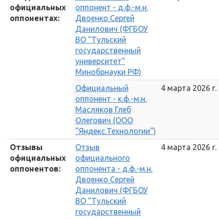
официальных
оппонент - д.ф.-м.н.
оппонентах:
Двоенко Сергей
Данилович (ФГБОУ
ВО "Тульский
государственный
университет"
Минобрнауки РФ)
Официальный
4 марта 2026 г.
оппонент - к.ф.-м.н.
Масляков Глеб
Олегович (ООО
"Яндекс.Технологии")
Отзывы
Отзыв
4 марта 2026 г.
официальных
официального
оппонентов:
оппонента - д.ф.-м.н.
Двоенко Сергей
Данилович (ФГБОУ
ВО "Тульский
государственный