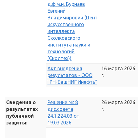
д.ф.м.н. Бурнаев
Евгений
Владимирович (Цент
искусственного
интеллекта
Сколковского
института науки и
технологий
(Сколтех))
Акт внедрения
16 марта 2026
результатов - ООО
г.
"РН-БашНИПИнефть"
Сведения о
Решение № 8
26 марта 2026
результатах
дис.совета
г.
публичной
24.1.224.03 от
защиты:
19.03.2026