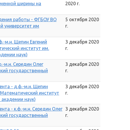
еменной ширины на
2020 г.
дения работы - ФГБОУ ВО
5 октября 2020
й университет им
г.
.-м.н. Щепин Евгений
3 декабря 2020
ический институт им.
г.
адемии наук)
.-м.н. Середин Олег
3 декабря 2020
ский государственный
г.
та - д.ф.-м.н. Щепин
3 декабря 2020
 Математический институт
г.
й академии наук)
та - к.ф.-м.н. Середин Олег
3 декабря 2020
ский государственный
г.