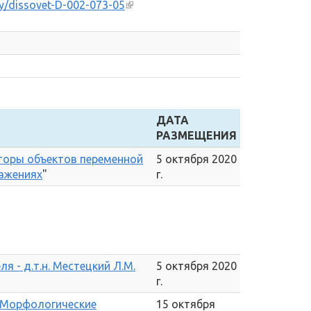
.ly/dissovet-D-002-073-05
(внешняя ссылка)
ДАТА
РАЗМЕЩЕНИЯ
торы объектов переменной
5 октября 2020
ажениях
"
г.
я - д.т.н. Местецкий Л.М.
5 октября 2020
г.
"Морфологические
15 октября