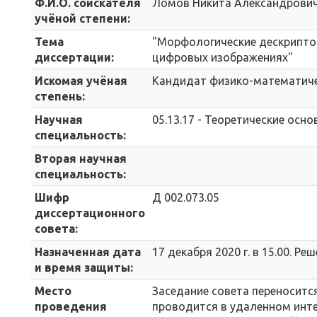
Ф.И.О. соискателя
Ломов Никита Александрови
учёной степени:
Тема
"Морфологические дескрипто
диссертации:
цифровых изображениях"
Искомая учёная
Кандидат физико-математиче
степень:
Научная
05.13.17 - Теоретические ос
специальность:
Вторая научная
специальность:
Шифр
Д 002.073.05
диссертационного
совета:
Назначенная дата
17 декабря 2020 г. в 15.00. Ре
и время защиты:
Место
Заседание совета переносится 
проведения
проводится в удаленном инте