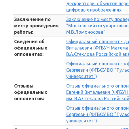
дескрипторы объектов пер
цифровых изображениях"
Заключение по
Заключение по месту прове
месту проведения
"Московский государствены
работы:
М.В.Ломоносова"
Сведения об
Официальный оппонент - д.ф
официальных
Витальевич (ФГБУН Математ
оппонентах:
В.А.Стеклова Российской ак
Официальный оппонент - к.ф
Сергеевич (ФГБОУ ВО "Туль
университет")
Отзывы
Отзыв официального оппонен
официальных
Евгений Витальевич (ФГБУН
оппонентов:
им. В.А.Стеклова Российско
Отзыв официального оппонен
Сергеевич (ФГБОУ ВО "Туль
университет")