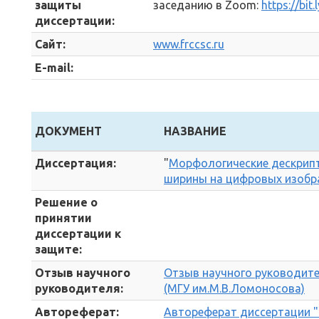
защиты
заседанию в Zoom:
https://bit
диссертации:
Сайт:
www.frccsc.ru
E-mail:
ДОКУМЕНТ
НАЗВАНИЕ
Диссертация:
"
Морфологические дескрип
ширины на цифровых изобр
Решение о
принятии
диссертации к
защите:
Отзыв научного
Отзыв научного руководител
руководителя:
(МГУ им.М.В.Ломоносова)
Автореферат:
Автореферат диссертации 