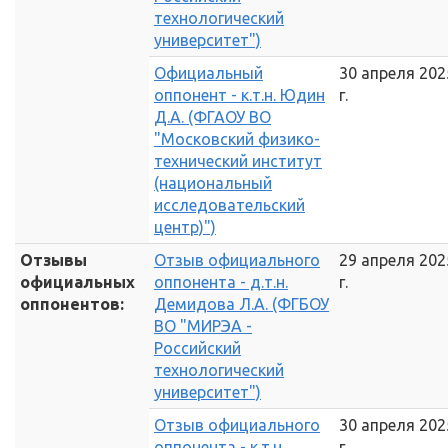
технологический
университет")
Официальный
30 апреля 202
оппонент - к.т.н. Юдин
г.
Д.А. (ФГАОУ ВО
"Московский физико-
технический институт
(национальный
исследовательский
центр)")
Отзывы
Отзыв официального
29 апреля 202
официальных
оппонента - д.т.н.
г.
оппонентов:
Демидова Л.А. (ФГБОУ
ВО "МИРЭА -
Российский
технологический
университет")
Отзыв официального
30 апреля 202
оппонента - к.т.н.
г.