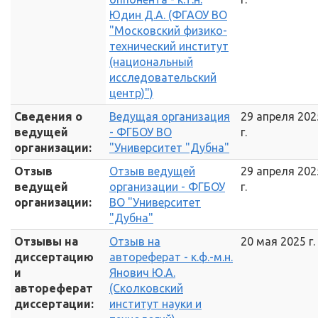
Юдин Д.А. (ФГАОУ ВО
"Московский физико-
технический институт
(национальный
исследовательский
центр)")
Сведения о
Ведущая организация
29 апреля 202
ведущей
- ФГБОУ ВО
г.
организации:
"Университет "Дубна"
Отзыв
Отзыв ведущей
29 апреля 202
ведущей
организации - ФГБОУ
г.
организации:
ВО "Университет
"Дубна"
Отзывы на
Отзыв на
20 мая 2025 г.
диссертацию
автореферат - к.ф.-м.н.
и
Янович Ю.А.
автореферат
(Сколковский
диссертации:
институт науки и