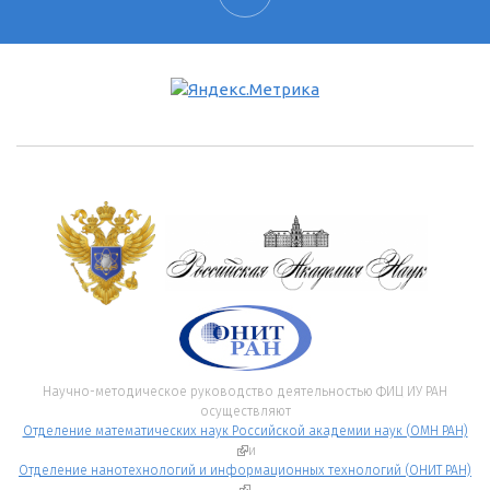
Научно-методическое руководство деятельностью ФИЦ ИУ РАН
осуществляют
Отделение математических наук Российской академии наук (ОМН РАН)
(внешняя ссылка)
и
Отделение нанотехнологий и информационных технологий (ОНИТ РАН)
(внешняя ссылка)
.