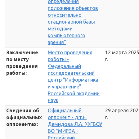
определения
положения объектов
относительно
стационарной базы
методами
компьютерного
зрения"
Заключение
Место проведения
12 марта 202
по месту
работы -
г.
проведения
Федеральный
работы:
исследовательский
центр "Информатика
и управление"
Российской академии
наук
Сведения об
Официальный
29 апреля 202
официальных
оппонент - д.т.н.
г.
оппонентах:
Демидова Л.А. (ФГБОУ
ВО "МИРЭА -
Российский