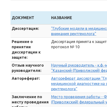
ДОКУМЕНТ
НАЗВАНИЕ
Диссертация:
"Глубокие модели в медицинс
внимания рентгенолога"
Решение о
Диссертация принята к защите 
принятии
протокол № 10
диссертации к
защите:
Отзыв научного
Научный руководитель - к.ф.-
руководителя:
"Казанский (Приволжский) фе
Автореферат:
Автореферат диссертации "Гл
медицинской диагностике на 
рентгенолога"
Заключение по
Место проведения работы - Ф
месту проведения
(Приволжский) федеральный у