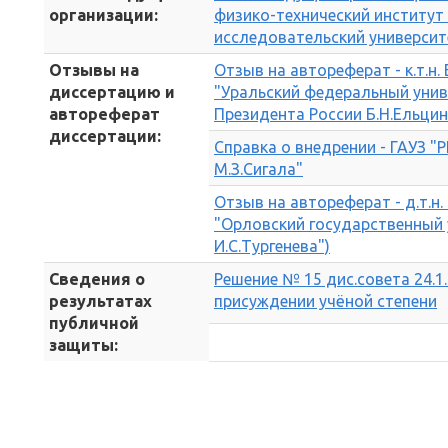
организации:
физико-технический институт
исследовательский университ
Отзывы на
Отзыв на автореферат - к.т.н.
диссертацию и
"Уральский федеральный унив
автореферат
Президента России Б.Н.Ельцин
диссертации:
Справка о внедрении - ГАУЗ "
М.З.Сигала"
Отзыв на автореферат - д.т.н.
"Орловский государственный 
И.С.Тургенева")
Сведения о
Решение № 15 дис.совета 24.1.
результатах
присуждении учёной степени
публичной
защиты: