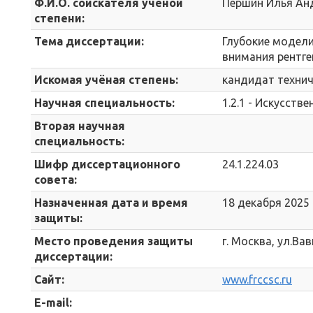
Ф.И.О. соискателя учёной
Першин Илья Ан
степени:
Тема диссертации:
Глубокие модели
внимания рентге
Искомая учёная степень:
кандидат технич
Научная специальность:
1.2.1 - Искусст
Вторая научная
специальность:
Шифр диссертационного
24.1.224.03
совета:
Назначенная дата и время
18 декабря 2025 г
защиты:
Место проведения защиты
г. Москва, ул.Ва
диссертации:
Сайт:
www.frccsc.ru
E-mail: