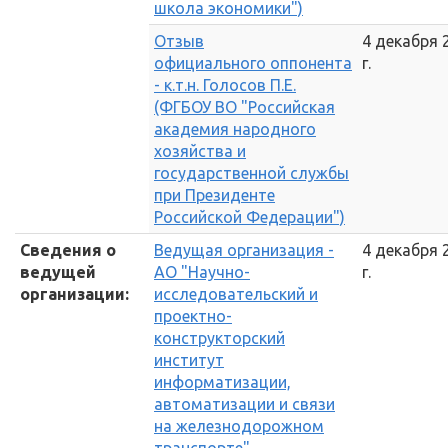
школа экономики")
Отзыв
4 декабря 
официального оппонента
г.
- к.т.н. Голосов П.Е.
(ФГБОУ ВО "Российская
академия народного
хозяйства и
государственной службы
при Президенте
Российской Федерации")
Сведения о
Ведущая организация -
4 декабря 
ведущей
АО "Научно-
г.
организации:
исследовательский и
проектно-
конструкторский
институт
информатизации,
автоматизации и связи
на железнодорожном