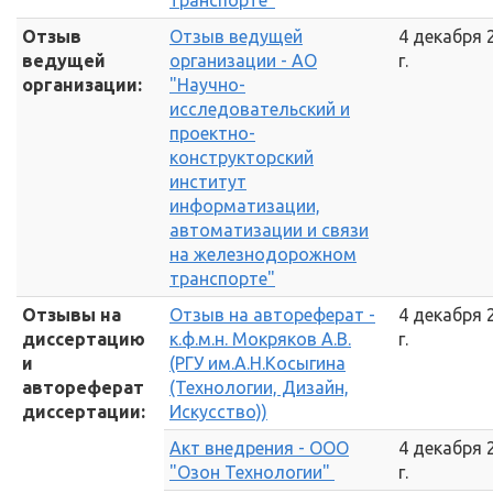
транспорте"
Отзыв
Отзыв ведущей
4 декабря 
ведущей
организации - АО
г.
организации:
"Научно-
исследовательский и
проектно-
конструкторский
институт
информатизации,
автоматизации и связи
на железнодорожном
транспорте"
Отзывы на
Отзыв на автореферат -
4 декабря 
диссертацию
к.ф.м.н. Мокряков А.В.
г.
и
(РГУ им.А.Н.Косыгина
автореферат
(Технологии, Дизайн,
диссертации:
Искусство))
Акт внедрения - ООО
4 декабря 
"Озон Технологии"
г.