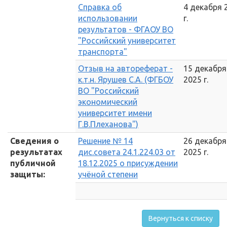
Справка об
4 декабря 
использовании
г.
результатов - ФГАОУ ВО
"Российский университет
транспорта"
Отзыв на автореферат -
15 декабря
к.т.н. Ярушев С.А. (ФГБОУ
2025 г.
ВО "Российский
экономический
университет имени
Г.В.Плеханова")
Сведения о
Решение № 14
26 декабря
результатах
дис.совета 24.1.224.03 от
2025 г.
публичной
18.12.2025 о присуждении
защиты:
учёной степени
Вернуться к списку