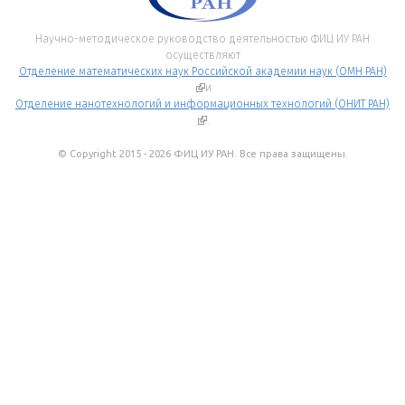
Научно-методическое руководство деятельностью ФИЦ ИУ РАН
осуществляют
Отделение математических наук Российской академии наук (ОМН РАН)
(внешняя ссылка)
и
Отделение нанотехнологий и информационных технологий (ОНИТ РАН)
(внешняя ссылка)
.
© Copyright 2015 - 2026 ФИЦ ИУ РАН. Все права защищены.