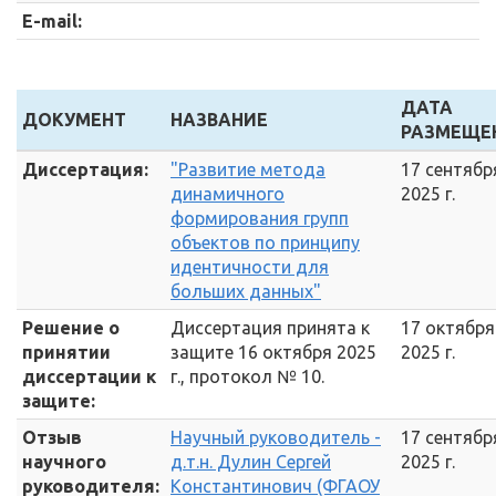
E-mail:
ДАТА
ДОКУМЕНТ
НАЗВАНИЕ
РАЗМЕЩЕ
Диссертация:
"Развитие метода
17 сентябр
динамичного
2025 г.
формирования групп
объектов по принципу
идентичности для
больших данных"
Решение о
Диссертация принята к
17 октября
принятии
защите 16 октября 2025
2025 г.
диссертации к
г., протокол № 10.
защите:
Отзыв
Научный руководитель -
17 сентябр
научного
д.т.н. Дулин Сергей
2025 г.
руководителя:
Константинович (ФГАОУ