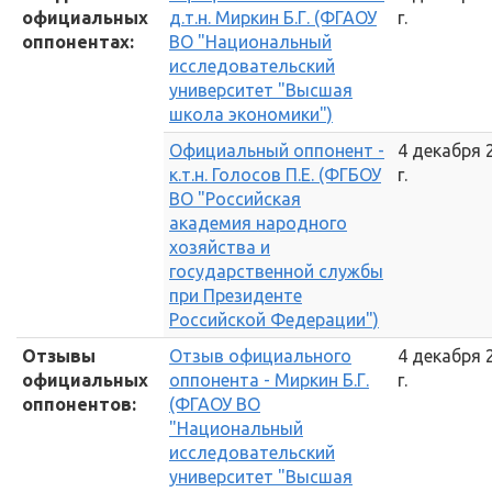
официальных
д.т.н. Миркин Б.Г. (ФГАОУ
г.
оппонентах:
ВО "Национальный
исследовательский
университет "Высшая
школа экономики")
Официальный оппонент -
4 декабря 
к.т.н. Голосов П.Е. (ФГБОУ
г.
ВО "Российская
академия народного
хозяйства и
государственной службы
при Президенте
Российской Федерации")
Отзывы
Отзыв официального
4 декабря 
официальных
оппонента - Миркин Б.Г.
г.
оппонентов:
(ФГАОУ ВО
"Национальный
исследовательский
университет "Высшая