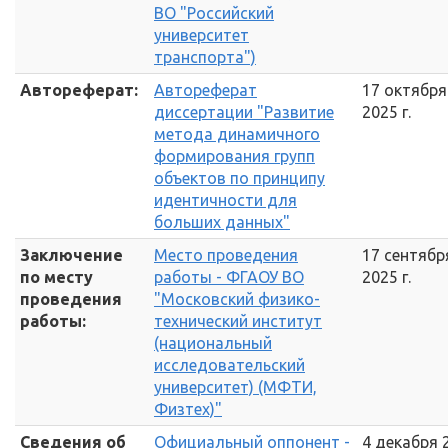
ВО "Российский
университет
транспорта")
Автореферат:
Автореферат
17 октября
диссертации "Развитие
2025 г.
метода динамичного
формирования групп
объектов по принципу
идентичности для
больших данных"
Заключение
Место проведения
17 сентябр
по месту
работы - ФГАОУ ВО
2025 г.
проведения
"Московский физико-
работы:
технический институт
(национальный
исследовательский
университет) (МФТИ,
Физтех)"
Сведения об
Официальный оппонент -
4 декабря 