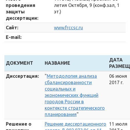
проведения
летия Октября, 9 (конф.зал, 1
защиты
эт.)
диссертации:
Сайт:
www.frccsc.ru
E-mail:
ДАТА
ДОКУМЕНТ
НАЗВАНИЕ
РАЗМЕЩ
Диссертация:
"
Методология анализа
06 июня
сбалансированности
2017 г.
социальных и
экономических функций
городов России в
контексте стратегического
планирования
"
Решение о
Решение диссертационного
11 июля