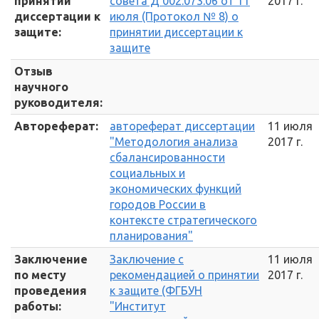
принятии
совета Д 002.073.06 от 11
2017 г.
диссертации к
июля (Протокол № 8) о
защите:
принятии диссертации к
защите
Отзыв
научного
руководителя:
Автореферат:
автореферат диссертации
11 июля
"Методология анализа
2017 г.
сбалансированности
социальных и
экономических функций
городов России в
контексте стратегического
планирования"
Заключение
Заключение с
11 июля
по месту
рекомендацией о принятии
2017 г.
проведения
к защите (ФГБУН
работы:
"Институт