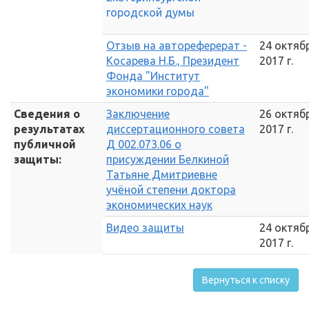
городской думы
Отзыв на автореферерат -
24 октяб
Косарева Н.Б., Президент
2017 г.
Фонда "Институт
экономики города"
Сведения о
Заключение
26 октяб
результатах
диссертационного совета
2017 г.
публичной
Д 002.073.06 о
защиты:
присуждении Белкиной
Татьяне Дмитриевне
учёной степени доктора
экономических наук
Видео защиты
24 октяб
2017 г.
Вернуться к списку