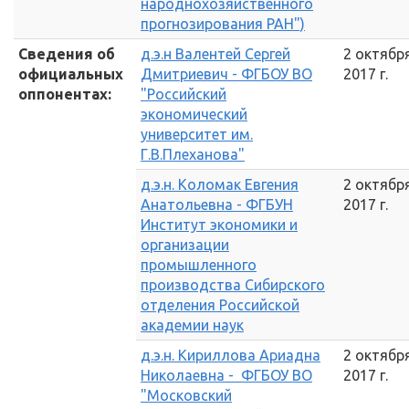
народнохозяйственного
прогнозирования РАН")
Сведения об
д.э.н Валентей Сергей
2 октябр
официальных
Дмитриевич - ФГБОУ ВО
2017 г.
оппонентах:
"Российский
экономический
университет им.
Г.В.Плеханова"
д.э.н. Коломак Евгения
2 октябр
Анатольевна - ФГБУН
2017 г.
Институт экономики и
организации
промышленного
производства Сибирского
отделения Российской
академии наук
д.э.н. Кириллова Ариадна
2 октябр
Николаевна - ФГБОУ ВО
2017 г.
"Московский