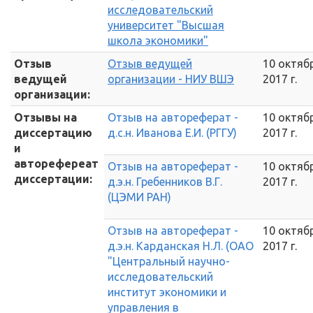
исследовательский
университет "Высшая
школа экономики"
Отзыв
Отзыв ведущей
10 октяб
ведущей
организации - НИУ ВШЭ
2017 г.
организации:
Отзывы на
Отзыв на автореферат -
10 октяб
диссертацию
д.с.н. Иванова Е.И. (РГГУ)
2017 г.
и
авторефереат
Отзыв на автореферат -
10 октяб
диссертации:
д.э.н. Гребенников В.Г.
2017 г.
(ЦЭМИ РАН)
Отзыв на автореферат -
10 октяб
д.э.н. Карданская Н.Л. (ОАО
2017 г.
"Центральный научно-
исследовательский
институт экономики и
управления в