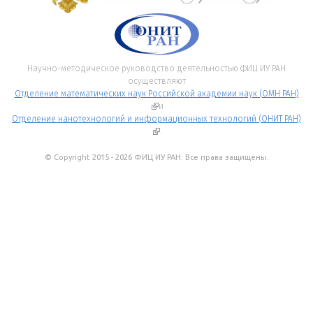
Научно-методическое руководство деятельностью ФИЦ ИУ РАН
осуществляют
Отделение математических наук Российской академии наук (ОМН РАН)
(внешняя ссылка)
и
Отделение нанотехнологий и информационных технологий (ОНИТ РАН)
(внешняя ссылка)
.
© Copyright 2015 - 2026 ФИЦ ИУ РАН. Все права защищены.