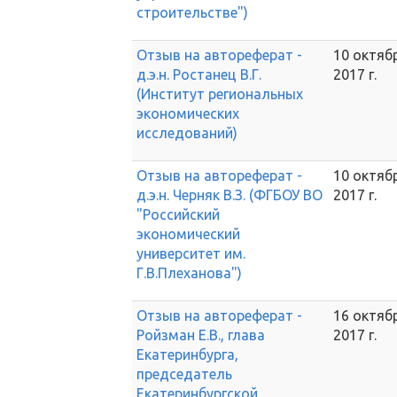
строительстве")
Отзыв на автореферат -
10 октяб
д.э.н. Ростанец В.Г.
2017 г.
(Институт региональных
экономических
исследований)
Отзыв на автореферат -
10 октяб
д.э.н. Черняк В.З. (ФГБОУ ВО
2017 г.
"Российский
экономический
университет им.
Г.В.Плеханова")
Отзыв на автореферат -
16 октяб
Ройзман Е.В., глава
2017 г.
Екатеринбурга,
председатель
Екатеринбургской