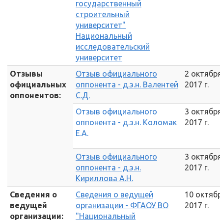
государственный
строительный
университет"
Национальный
исследовательский
университет
Отзывы
Отзыв официального
2 октябр
официальных
оппонента - д.э.н. Валентей
2017 г.
оппонентов:
С.Д.
Отзыв официального
3 октябр
оппонента - д.э.н. Коломак
2017 г.
Е.А.
Отзыв официального
3 октябр
оппонента - д.э.н.
2017 г.
Кириллова А.Н.
Сведения о
Сведения о ведущей
10 октяб
ведущей
организации - ФГАОУ ВО
2017 г.
организации:
"Национальный