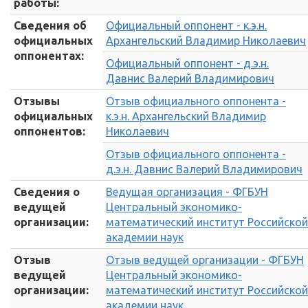
работы:
Сведения об
Официальный оппонент - к.э.н.
официальных
Архангельский Владимир Николаевич
оппонентах:
Официальный оппонент - д.э.н.
Давнис Валерий Владимирович
Отзывы
Отзыв официального оппонента -
официальных
к.э.н. Архангельский Владимир
оппонентов:
Николаевич
Отзыв официального оппонента -
д.э.н. Давнис Валерий Владимирович
Сведения о
Ведущая организация - ФГБУН
ведущей
Центральный экономико-
организации:
математический институт Российской
академии наук
Отзыв
Отзыв ведущей организации - ФГБУН
ведущей
Центральный экономико-
организации:
математический институт Российской
академии наук