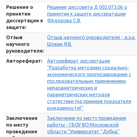
Решение о
Решение диссовета Д 002.073.06 о
принятии
принятии к защите диссератации
диссертации к
Фёдорова С.В.
защите:
Отзыв
Отзыв научного руководителя - д.э.н.
научного
Шокин Я.В.
руководителя:
Автореферат:
Автореферат диссертации
"Разработка методики социально-
экономического прогнозирования с
последовательным применением
непараметрических и
параметрических методов
статистики (на примере показателя
рождаемости)"
Заключение
Заключение по месту проведения
по месту
работы - ГБОУ ВО Московской
проведения
области "Университет "Дубна"