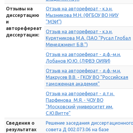
Отзывы на
Отзыв на автореферат - к.э.н.
диссертацию
Мызникова М.Н. (ФГБОУ ВО НИУ
и
"МЭИ")
авторефереат
Отзыв на автореферат - к.э.н.
диссертации:
Курятникова М.А. (ЗАО "Русал Глобал
Менеджмент Б.В.")
Отзыв на автореферат - д.ф.-м.н.
Лобанов Ю.Ю. (ЛФВЭ ОИЯИ)
Отзыв на автореферат - д.ф.-м.н.
Макрусев В.В. - ГКОУ ВО "Российская
таможенная академия"
Отзыв на автореферат - д.т.н.
Парфенова М.Я. - ЧОУ ВО
"Московский университет им.
С.Ю.Витте"
Сведения о
Решение заседания диссертационног
результатах
совета Д 002.073.06 на базе