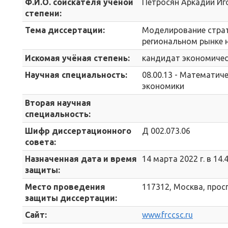
Ф.И.О. соискателя учёной
Петросян Аркадий Иг
степени:
Тема диссертации:
Моделирование страт
региональном рынке 
Искомая учёная степень:
кандидат экономичес
Научная специальность:
08.00.13 - Математи
экономики
Вторая научная
специальность:
Шифр диссертационного
Д 002.073.06
совета:
Назначенная дата и время
14 марта 2022 г. в 14.
защиты:
Место проведения
117312, Москва, просп
защиты диссертации:
Сайт:
www.frccsc.ru