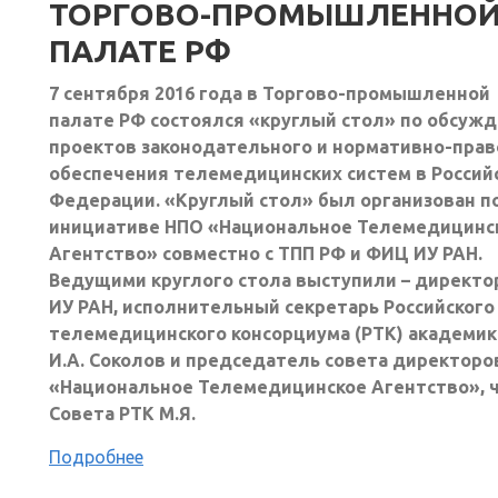
ТОРГОВО-ПРОМЫШЛЕННО
ПАЛАТЕ РФ
7 сентября 2016 года в Торгово-промышленной
палате РФ состоялся «круглый стол» по обсуж
проектов законодательного и нормативно-прав
обеспечения телемедицинских систем в Россий
Федерации. «Круглый стол» был организован п
инициативе НПО «Национальное Телемедицинс
Агентство» совместно с ТПП РФ и ФИЦ ИУ РАН.
Ведущими круглого стола выступили – директ
ИУ РАН, исполнительный секретарь Российского
телемедицинского консорциума (РТК) академик
И.А. Соколов и председатель совета директоро
«Национальное Телемедицинское Агентство», 
Совета РТК М.Я.
Подробнее