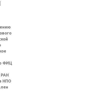
Й
дению
ового
ской
о
кое
ор ФИЦ
 РАН
в НПО
член