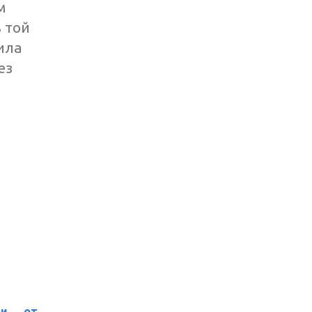
м
 той
ила
ез
ии от