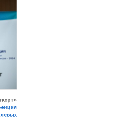
ткорт»
ренция
слевых