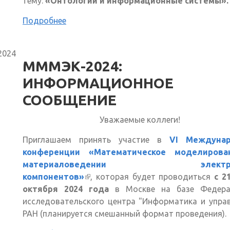
тему:
«Онтологии и информационные системы».
Подробнее
2024
МММЭК-2024:
ИНФОРМАЦИОННОЕ
СООБЩЕНИЕ
Уважаемые коллеги!
Приглашаем принять участие в
VI Междунар
конференции «Математическое моделиров
материаловедении электро
компонентов»
(внешняя ссылка)
, которая будет проводиться
с 2
октября 2024 года
в Москве на базе Федера
исследовательского центра "Информатика и упра
РАН (планируется смешанный формат проведения).