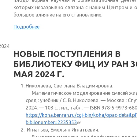
плодотворная научная и организационная деятел
которых неразрывно связана с нашим Центром и 
большое влияние на его становление.
Подробнее
2024
НОВЫЕ ПОСТУПЛЕНИЯ В
БИБЛИОТЕКУ ФИЦ ИУ РАН 3
МАЯ 2024 Г.
Николаева, Светлана Владимировна.
Математическое моделирование смесей жи
сред : учебник / С. В. Николаева. — Москва : Спу
2024. — 103 с. : ил., табл. — ISBN 978-5-9973-680
https://koha.benran.ru/cgi-bin/koha/opac-detail.pl
biblionumber=2235353
(внешняя ссылка)
Игнатьев, Емельян Игнатьевич.