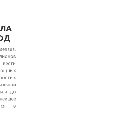
АЛА
ГОД
ensus,
ллионов
 вести
 мощных
остых
альной
ься до
нейшее
ится в