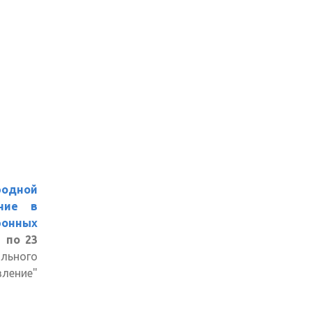
одной
ание в
нных
1 по 23
льного
вление"