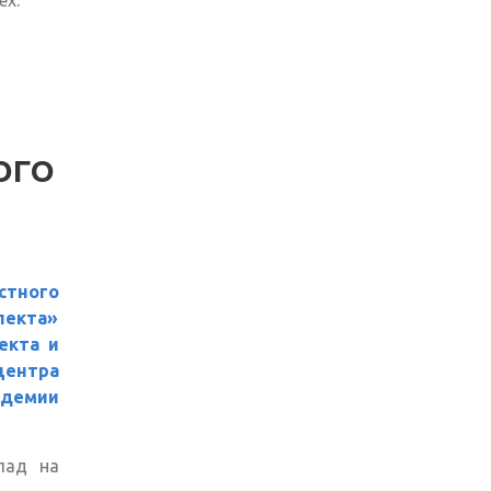
ех.
ОГО
стного
лекта»
екта и
ентра
адемии
лад на