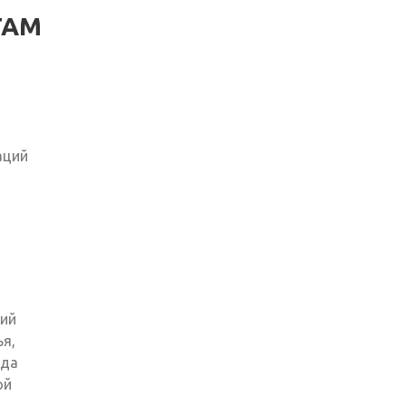
ТАМ
аций
ций
я,
ода
ой