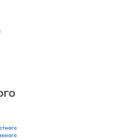
Й
ОГО
стного
енного