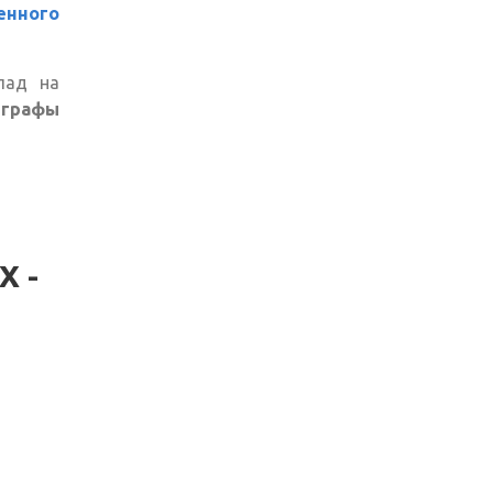
енного
лад на
 графы
 -