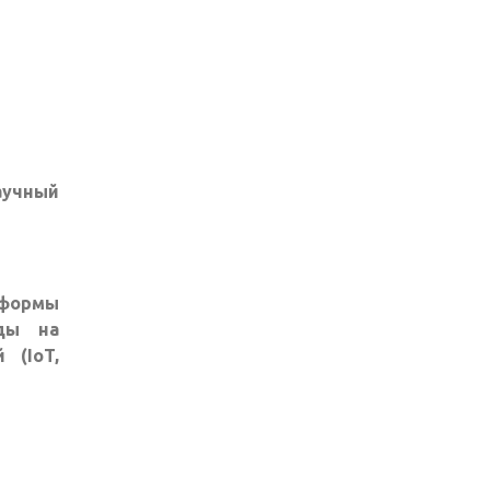
аучный
тформы
еды на
 (IoT,