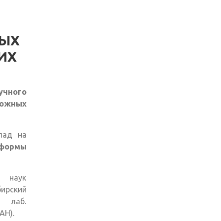
ЫХ
ИХ
учного
ожных
лад на
тформы
х наук
ирский
 лаб.
АН).