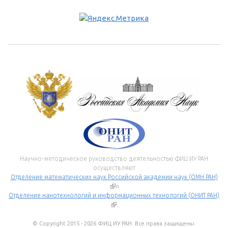
Научно-методическое руководство деятельностью ФИЦ ИУ РАН
осуществляют
Отделение математических наук Российской академии наук (ОМН РАН)
(внешняя ссылка)
и
Отделение нанотехнологий и информационных технологий (ОНИТ РАН)
(внешняя ссылка)
.
© Copyright 2015 - 2026 ФИЦ ИУ РАН. Все права защищены.