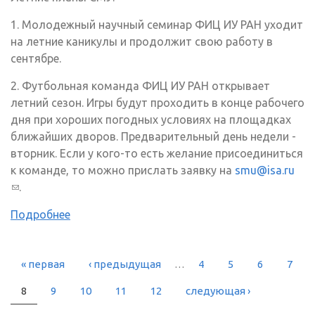
1. Молодежный научный семинар ФИЦ ИУ РАН уходит
на летние каникулы и продолжит свою работу в
сентябре.
2. Футбольная команда ФИЦ ИУ РАН открывает
летний сезон. Игры будут проходить в конце рабочего
дня при хороших погодных условиях на площадках
ближайших дворов. Предварительный день недели -
вторник. Если у кого-то есть желание присоединиться
к команде, то можно прислать заявку на
smu@isa.ru
(ссылка для отправки email)
.
Подробнее
« первая
‹ предыдущая
…
4
5
6
7
СТРАНИЦЫ
8
9
10
11
12
следующая ›